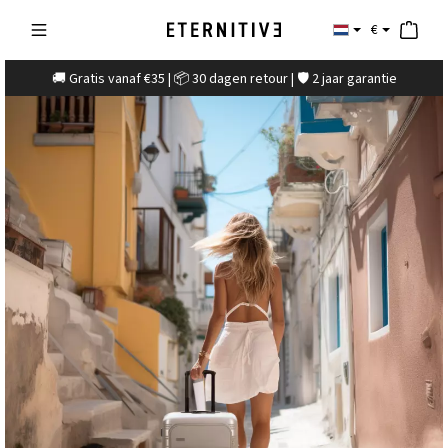
€
🚚 Gratis vanaf €35 | 📦 30 dagen retour | 🛡️ 2 jaar garantie