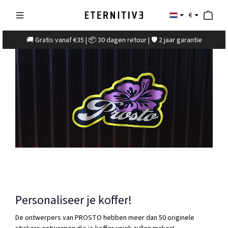
€
🚚 Gratis vanaf €35 | 📦 30 dagen retour | 🛡️ 2 jaar garantie
Personaliseer je koffer!
De ontwerpers van PROSTO hebben meer dan 50 originele