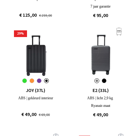
7 jaar garantie
€ 125,00
€ 95,00
€ 259,00
29
%
JOY (37L)
E2 (33L)
ABS | gekleurd interieur
ABS | licht 2,9 kg
Ryanair-maat
€ 49,00
€ 49,00
€ 69,00