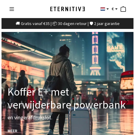
€
🚚 Gratis vanaf €35 | 📦 30 dagen retour | 🛡️ 2 jaar garantie
Koffer E+ met
verwijderbare powerbank
en vingerafdrukslot.
MEER