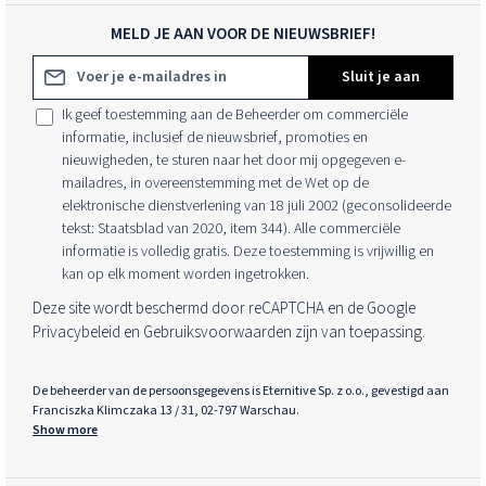
MELD JE AAN VOOR DE NIEUWSBRIEF!
E-mailadres*
Sluit je aan
Ik geef toestemming aan de Beheerder om commerciële
informatie, inclusief de nieuwsbrief, promoties en
nieuwigheden, te sturen naar het door mij opgegeven e-
mailadres, in overeenstemming met de Wet op de
elektronische dienstverlening van 18 juli 2002 (geconsolideerde
tekst: Staatsblad van 2020, item 344). Alle commerciële
informatie is volledig gratis. Deze toestemming is vrijwillig en
kan op elk moment worden ingetrokken.
Deze site wordt beschermd door reCAPTCHA en de Google
Privacybeleid
en
Gebruiksvoorwaarden
zijn van toepassing.
De beheerder van de persoonsgegevens is Eternitive Sp. z o.o., gevestigd aan
Franciszka Klimczaka 13 / 31, 02-797 Warschau.
Show more