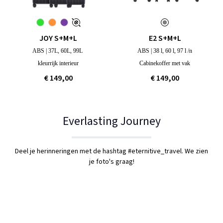
JOY S+M+L
E2 S+M+L
ABS | 37L, 60L, 99L
ABS | 38 l, 60 l, 97 l /n
kleurrijk interieur
Cabinekoffer met vak
€ 149,00
€ 149,00
Everlasting Journey
Deel je herinneringen met de hashtag #eternitive_travel. We zien
je foto's graag!