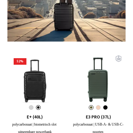
52
%
E+ (40L)
E3 PRO (37L)
polycarbonaat | biometrisch slot
polycarbonaat | USB-A- & USB-C-
uitneembare powerbank
poorten