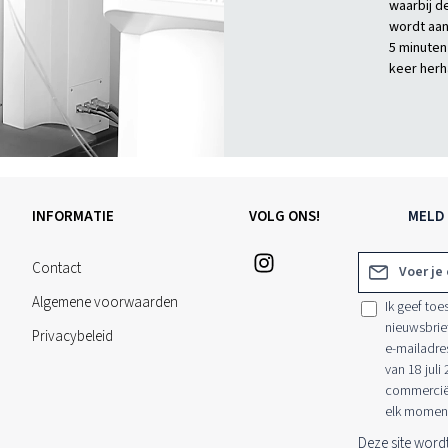
waarbij d
wordt aan
5 minuten
keer herh
INFORMATIE
VOLG ONS!
MELD 
E-mailadres*
Contact
Algemene voorwaarden
Ik geef to
nieuwsbrie
Privacybeleid
e-mailadre
van 18 juli
commerciële
elk moment
Deze site wor