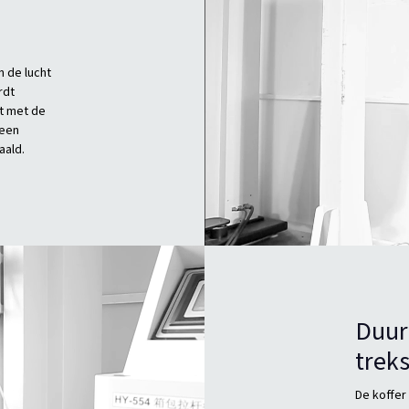
n de lucht
rdt
t met de
 een
aald.
Duur
trek
De koffer