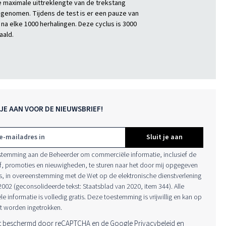
e maximale uittreklengte van de trekstang
genomen. Tijdens de test is er een pauze van
 na elke 1000 herhalingen. Deze cyclus is 3000
aald.
JE AAN VOOR DE NIEUWSBRIEF!
Sluit je aan
estemming aan de Beheerder om commerciële informatie, inclusief de
f, promoties en nieuwigheden, te sturen naar het door mij opgegeven
s, in overeenstemming met de Wet op de elektronische dienstverlening
 2002 (geconsolideerde tekst: Staatsblad van 2020, item 344). Alle
 informatie is volledig gratis. Deze toestemming is vrijwillig en kan op
 worden ingetrokken.
dt beschermd door reCAPTCHA en de Google
Privacybeleid
en