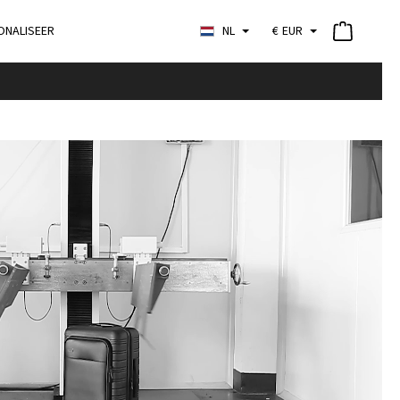
ONALISEER
NL
€
EUR