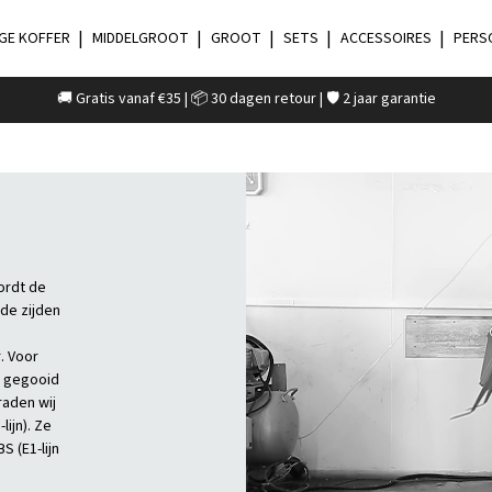
GE KOFFER
MIDDELGROOT
GROOT
SETS
ACCESSOIRES
PERS
🚚 Gratis vanaf €35 | 📦 30 dagen retour | 🛡️ 2 jaar garantie
ordt de
de zijden
. Voor
n gegooid
raden wij
ijn). Ze
 (E1-lijn