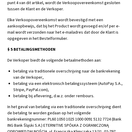
punt 4 van dit artikel, wordt de Verkoopovereenkomst gesloten
tussen de Klant en de Verkoper.
Elke Verkoopovereenkomst wordt bevestigd met een
aankoopbewijs, dat bij het Product wordt gevoegd en/of per e-
mail wordt verzonden naar het e-mailadres dat door de Klant is
opgegeven in het Bestelformulier.
§ 5 BETALINGSMETHODEN
De Verkoper biedt de volgende betaalmethoden aan:
betaling via traditionele overschrijving naar de bankrekening
van de Verkoper,
betaling via een elektronisch betalingssysteem (AutoPay S.A.,
Stripe, PayPal.com),
betaling bij aflevering, d.w.z. onder rembours.
In het geval van betaling via een traditionele overschrijving dient
de betaling te worden gedaan op het volgende
bankrekeningnummer: PL60 1050 1025 1000 0091 5132 7724 (Bank
ING Bank Śląski S.A.) ETERNITIVE SPÓŁKA Z OGRANICZONĄ
ODPOWIEDZIALNOŚClĄ, ul. Franciszka Klimczaka 13/31, 02-797