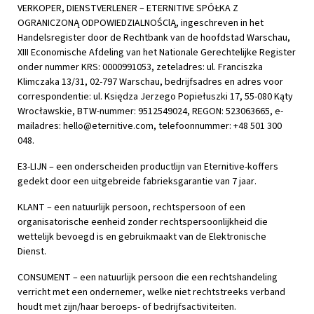
VERKOPER, DIENSTVERLENER – ETERNITIVE SPÓŁKA Z
OGRANICZONĄ ODPOWIEDZIALNOŚClĄ, ingeschreven in het
Handelsregister door de Rechtbank van de hoofdstad Warschau,
XIII Economische Afdeling van het Nationale Gerechtelijke Register
onder nummer KRS: 0000991053, zeteladres: ul. Franciszka
Klimczaka 13/31, 02-797 Warschau, bedrijfsadres en adres voor
correspondentie: ul. Księdza Jerzego Popiełuszki 17, 55-080 Kąty
Wrocławskie, BTW-nummer: 9512549024, REGON: 523063665, e-
mailadres:
hello@eternitive.com
, telefoonnummer: +48 501 300
048.
E3-LIJN – een onderscheiden productlijn van Eternitive-koffers
gedekt door een uitgebreide fabrieksgarantie van 7 jaar.
KLANT – een natuurlijk persoon, rechtspersoon of een
organisatorische eenheid zonder rechtspersoonlijkheid die
wettelijk bevoegd is en gebruikmaakt van de Elektronische
Dienst.
CONSUMENT – een natuurlijk persoon die een rechtshandeling
verricht met een ondernemer, welke niet rechtstreeks verband
houdt met zijn/haar beroeps- of bedrijfsactiviteiten.