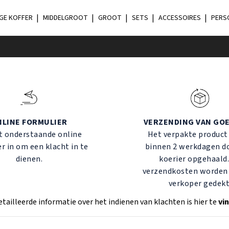
GE KOFFER
MIDDELGROOT
GROOT
SETS
ACCESSOIRES
PERS
NLINE FORMULIER
VERZENDING VAN GO
t onderstaande online
Het verpakte product
r in om een klacht in te
binnen 2 werkdagen d
dienen.
koerier opgehaald
verzendkosten worden 
verkoper gedekt
tailleerde informatie over het indienen van klachten is hier te
vi