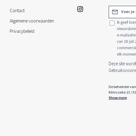
E-mailadres*
Contact
Algemene voorwaarden
Ik geef to
nieuwsbrie
Privacybeleid
e-mailadre
van 18 juli
commerciële
elk moment
Deze site wor
Gebruiksvoor
De beheerder van 
Klimczaka 13 / 3
Show more