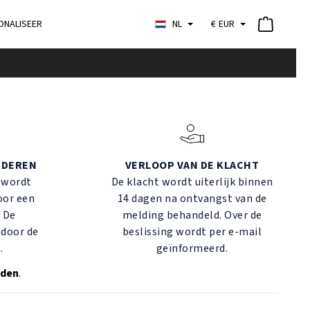
ONALISEER
NL
€
EUR
EDEREN
VERLOOP VAN DE KLACHT
 wordt
De klacht wordt uiterlijk binnen
oor een
14 dagen na ontvangst van de
. De
melding behandeld. Over de
door de
beslissing wordt per e-mail
.
geïnformeerd.
nden
.