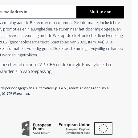
Sluit je aan
estemming aan de Beheerder om commerciële informatie, inclusief de
f, promoties en nieuwigheden, te sturen naar het door mij opgegeven
s, in overeenstemming met de Wet op de elektronische dienstverlening
 2002 (geconsolideerde tekst: Staatsblad van 2020, item 344). Alle
 informatie is volledig gratis. Deze toestemming is vrijwillig en kan op
 worden ingetrokken.
dt beschermd door reCAPTCHA en de Google
Privacybeleid
en
waarden
zijn van toepassing.
de persoonsgegevens is Eternitive Sp. z o.o., gevestigd aan Franciszka
1, 02-797 Warschau.