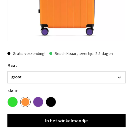
Gratis verzending!
Beschikbaar, levertijd: 2-5 dagen
Maat
Kleur
In het winkelmandje
In het winkelmandje