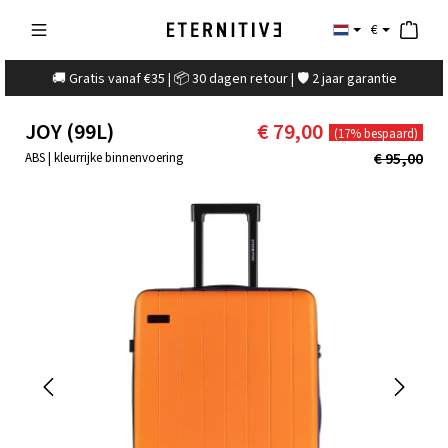
€
🚚 Gratis vanaf €35 | 📦 30 dagen retour | 🛡️ 2 jaar garantie
JOY (99L)
€ 79,00
(17% bespaard)
€ 95,00
ABS | kleurrijke binnenvoering