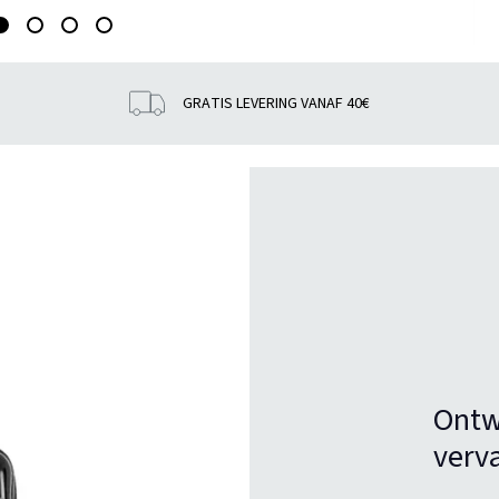
GRATIS LEVERING VANAF 40€
Ontw
verv