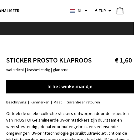
ONALISEER
NL
€
EUR
STICKER PROSTO KLAPROOS
€ 1,60
waterdicht | krasbestendig | glanzend
In het winkelmandje
In het winkelmandje
Beschrijving
Kenmerken
Maat
Garantie en retouren
Ontdek de unieke collectie stickers ontworpen door de artiesten
van PROSTO! Gelamineerde UV-printstickers zijn duurzaam en
weersbestendig, ideaal voor buitengebruik en veeleisende
omgevingen. UV-printtechnologie gebruikt ultraviolet licht om de