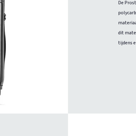
De Prost
polycarb
materiaa
dit mate
tijdens 