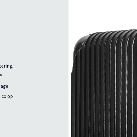
cering.
y®
gage
sico op