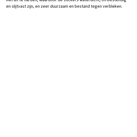
inkt uit te harden, waardoor de stickers waterdicht, UV-bestendig
en slijtvast zijn, en zeer duurzaam en bestand tegen verbleken.