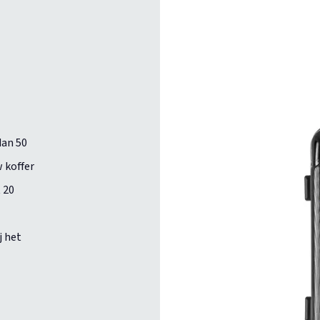
dan 50
 koffer
 20
j het