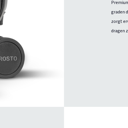
Premium
graden d
zorgt er
dragen z