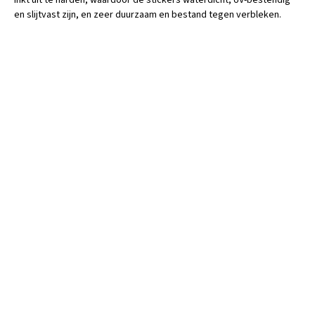
inkt uit te harden, waardoor de stickers waterdicht, UV-bestendig
en slijtvast zijn, en zeer duurzaam en bestand tegen verbleken.