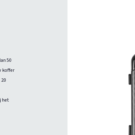
dan 50
 koffer
 20
j het